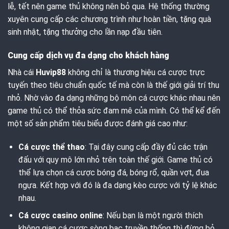
lễ, tết nên game thủ không nên bỏ qua. Hệ thống thường
xuyên cung cấp các chương trình như hoàn tiền, tặng quà
sinh nhật, tặng thưởng cho lần nạp đầu tiên.
Cung cấp dịch vụ đa dạng cho khách hàng
Nhà cái
Huvip88
không chỉ là thương hiệu cá cược trực
tuyến theo tiêu chuẩn quốc tế mà còn là thế giới giải trí thu
nhỏ. Nhờ vào đa dạng những bộ môn cá cược khác nhau nên
game thủ có thể thỏa sức đam mê của mình. Có thể kể đến
một số sản phẩm tiêu biểu được đánh giá cao như:
Cá cược thể thao
: Tại đây cung cấp đầy đủ các trận
đấu với quy mô lớn nhỏ trên toàn thế giới. Game thủ có
thể lựa chọn cá cược bóng đá, bóng rổ, quần vợt, đua
ngựa. Kết hợp với đó là đa dạng kèo cược với tỷ lệ khác
nhau.
Cá cược casino online
: Nếu bạn là một người thích
không gian cá cược sòng bạc truyền thống thì đừng bỏ