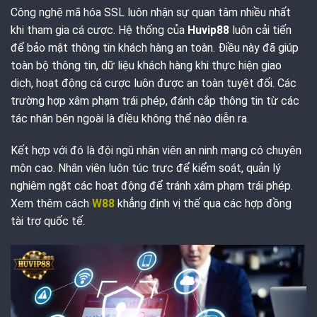
Công nghệ mã hóa SSL luôn nhận sự quan tâm nhiều nhất
khi tham gia cá cược. Hệ thống của
Huvip88
luôn cải tiến
để bảo mật thông tin khách hàng an toàn. Điều này đã giúp
toàn bộ thông tin, dữ liệu khách hàng khi thực hiện giao
dịch, hoạt động cá cược luôn được an toàn tuyệt đối. Các
trường hợp xâm phạm trái phép, đánh cắp thông tin từ các
tác nhân bên ngoài là điều không thể nào diễn ra.
Kết hợp với đó là đội ngũ nhân viên an ninh mạng có chuyên
môn cao. Nhân viên luôn túc trực để kiểm soát, quản lý
nghiêm ngặt các hoạt động để tránh xâm phạm trái phép.
Xem thêm cách
W88
khẳng định vị thế qua các hợp đồng
tài trợ quốc tế.