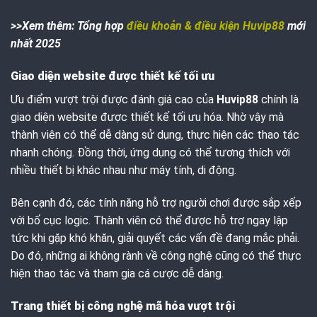
>>Xem thêm: Tổng hợp
điều khoản & điều kiện Huvip88
mới
nhất 2025
Giao diện website được thiết kế tối ưu
Ưu điểm vượt trội được đánh giá cao của
Huvip88
chính là
giao diện website được thiết kế tối ưu hóa. Nhờ vậy mà
thành viên có thể dễ dàng sử dụng, thực hiện các thao tác
nhanh chóng. Đồng thời, ứng dụng có thể tương thích với
nhiều thiết bị khác nhau như máy tính, di động.
Bên cạnh đó, các tính năng hỗ trợ người chơi được sắp xếp
với bố cục logic. Thành viên có thể được hỗ trợ ngay lập
tức khi gặp khó khăn, giải quyết các vấn đề đang mắc phải.
Do đó, những ai không rành về công nghệ cũng có thể thực
hiện thao tác và tham gia cá cược dễ dàng.
Trang thiết bị công nghệ mã hóa vượt trội