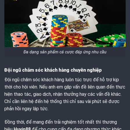
Đa dạng sản phẩm cá cược đáp ứng nhu cầu
Đội ngũ chăm sóc khách hàng chuyên nghiệp
Đội ngũ chăm sóc khách hàng luôn túc trực để hỗ trợ kịp
thời cho hội viên. Nếu anh em gặp vấn đề liên quan đến thực
hiện thao tác, giao dịch, nhận thưởng hay các vấn đề khác.
Chỉ cần liên hệ đến hệ thống thì chỉ sau vài phút sẽ được
phản hồi ngay lập tức.
Đồng thời, để mang đến trải nghiệm tốt nhất thì thương
hiệu
Huvip88
để cho cung cấp đa dạng phương thức khác