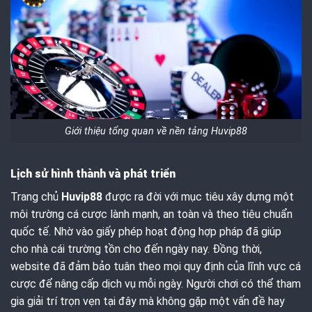
Giới thiệu tổng quan về nền tảng Huvip88
Lịch sử hình thành và phát triển
Trang chủ
Huvip88
được ra đời với mục tiêu xây dựng một
môi trường cá cược lành mạnh, an toàn và theo tiêu chuẩn
quốc tế. Nhờ vào giấy phép hoạt động hợp pháp đã giúp
cho nhà cái trường tồn cho đến ngày nay. Đồng thời,
website đã đảm bảo tuân theo mọi quy định của lĩnh vực cá
cược để nâng cấp dịch vụ mỗi ngày. Người chơi có thể tham
gia giải trí trọn vẹn tại đây mà không gặp một vấn đề hay