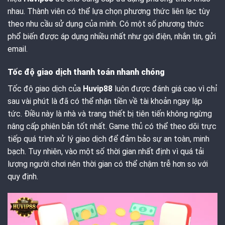
nhau. Thành viên có thể lựa chọn phương thức liên lạc tùy
theo nhu cầu sử dụng của mình. Có một số phương thức
phổ biến được áp dụng nhiều nhất như gọi điện, nhắn tin, gửi
email.
Tốc độ giao dịch thanh toán nhanh chóng
Tốc độ giao dịch của
Huvip88
luôn được đánh giá cao vì chỉ
sau vài phút là đã có thể nhận tiền về tài khoản ngay lập
tức. Điều này là nhà và trang thiết bị tiên tiến không ngừng
nâng cấp phiên bản tốt nhất. Game thủ có thể theo dõi trực
tiếp quá trình xử lý giao dịch để đảm bảo sự an toàn, minh
bạch. Tuy nhiên, vào một số thời gian nhất định vì quá tải
lượng người chơi nên thời gian có thể chậm trễ hơn so với
quy định.