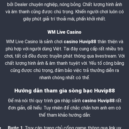
bởi Dealer chuyên nghiệp, nóng bỏng. Chất lượng hình ảnh
và âm thanh cũng được chú trọng. Khiến người chơi luôn có
giây phút giải trí thoải mái, phấn khởi nhất.
WM Live Casino
WM Live Casino là sảnh chơi
casino Huvip88
thân thiện và
phù hợp với người dùng Việt. Tại đây cung cấp rất nhiều trò
chơi, tất cả đều được truyền phát thông qua livestream. Với
chất lượng hình ảnh & âm thanh tuyệt vời. Yếu tố công bằng
cũng được chú trọng, đảm bảo việc trả thưởng diễn ra
nhanh chóng nhất có thể.
Hướng dẫn tham gia sòng bạc Huvip88
Để mà nói thì quy trình gia nhập sảnh
casino Huvip88
rất
đơn giản, dễ hiểu. Tuy nhiên để chắc chắn hơn anh em có
thể tham khảo hướng dẫn:
Bước 1
: Truy cập trang chủ cổng game thông qua link uy