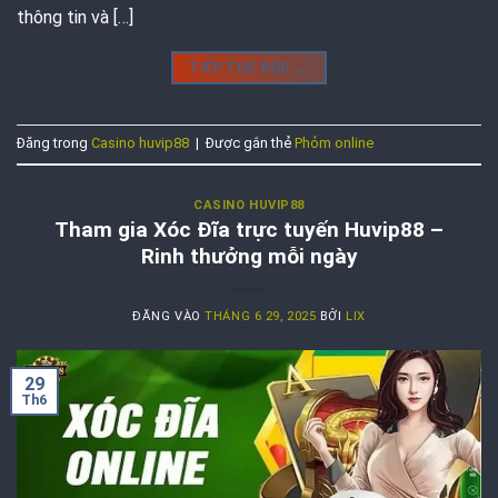
thông tin và […]
TIẾP TỤC ĐỌC
→
Đăng trong
Casino huvip88
|
Được gắn thẻ
Phỏm online
CASINO HUVIP88
Tham gia Xóc Đĩa trực tuyến Huvip88 –
Rinh thưởng mỗi ngày
ĐĂNG VÀO
THÁNG 6 29, 2025
BỞI
LIX
29
Th6