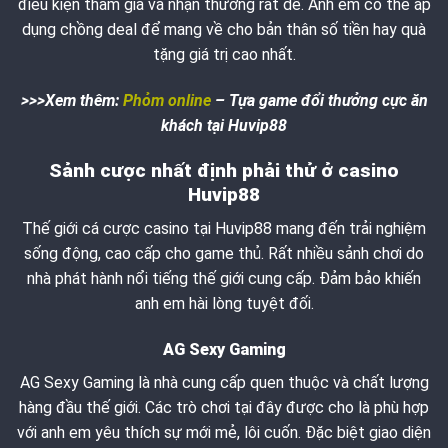
điều kiện tham gia và nhận thưởng rất dễ. Anh em có thể áp
dụng chồng deal để mang về cho bản thân số tiền hay quà
tặng giá trị cao nhất.
>>>Xem thêm:
Phỏm online
– Tựa game đổi thưởng cực ăn
khách tại Huvip88
Sảnh cược nhất định phải thử ở casino
Huvip88
Thế giới cá cược casino tại Huvip88 mang đến trải nghiệm
sống động, cao cấp cho game thủ. Rất nhiều sảnh chơi do
nhà phát hành nổi tiếng thế giới cung cấp. Đảm bảo khiến
anh em hài lòng tuyệt đối.
AG Sexy Gaming
AG Sexy Gaming là nhà cung cấp quen thuộc và chất lượng
hàng đầu thế giới. Các trò chơi tại đây được cho là phù hợp
với anh em yêu thích sự mới mẻ, lôi cuốn. Đặc biệt giao diện