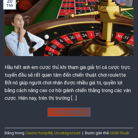
20
Th5
Hầu hết anh em cược thủ khi tham gia giải trí cá cược trực
tuyến đều sẽ rất quan tâm đến chiến thuật chơi roulette.
Bởi nó giúp người chơi nhận được nhiều giá trị, quyền lợi
bằng cách nâng cao cơ hội giành chiến thắng trong các ván
cược. Hiện nay, trên thị trường […]
TIẾP TỤC ĐỌC
→
Đăng trong
Casino huvip88
,
Uncategorized
|
Được gắn thẻ
chiến thuật