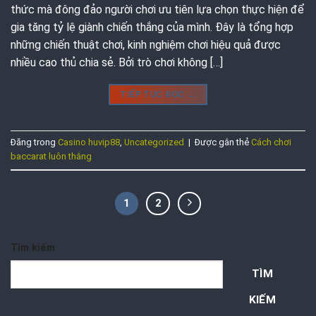
thức mà đông đảo người chơi ưu tiên lựa chọn thực hiện để
gia tăng tỷ lệ giành chiến thắng của mình. Đây là tổng hợp
những chiến thuật chơi, kinh nghiệm chơi hiệu quả được
nhiều cao thủ chia sẻ. Bởi trò chơi không […]
TIẾP TỤC ĐỌC
→
Đăng trong
Casino huvip88
,
Uncategorized
|
Được gắn thẻ
Cách chơi
baccarat luôn thắng
1
2
Tìm kiếm
TÌM
KIẾM