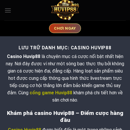
Bỏ
qua
nội
dung
CHƠI NGAY
LƯU TRỮ DANH MỤC:
CASINO HUVIP88
Casino Huvip88
là chuyên mục cá cược nổi bật nhất hiện
nay. Nơi đây được ví như một sòng bạc thực thụ bởi không
gian cá cược hiện đại, đẳng cấp. Hàng loạt sản phẩm siêu
hot được cung cấp thông qua hình thức livestream trực
tiếp cùng cơ hội thắng lớn đảm bảo khiến game thủ say
đắm. Cùng
cổng game Huvip88
khám phá chi tiết hơn về
sân chơi nào.
Khám phá casino Huvip88 – Điểm cược hàng
đầu
Casino Huvip88
được biết đến là một trong những sảnh