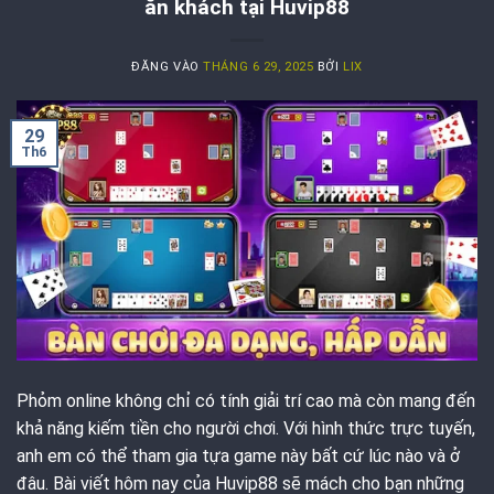
ăn khách tại Huvip88
ĐĂNG VÀO
THÁNG 6 29, 2025
BỞI
LIX
29
Th6
Phỏm online không chỉ có tính giải trí cao mà còn mang đến
khả năng kiếm tiền cho người chơi. Với hình thức trực tuyến,
anh em có thể tham gia tựa game này bất cứ lúc nào và ở
đâu. Bài viết hôm nay của Huvip88 sẽ mách cho bạn những