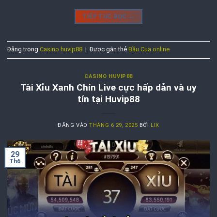
TIẾP TỤC ĐỌC
→
Đăng trong
Casino huvip88
|
Được gắn thẻ
Bầu Cua online
CASINO HUVIP88
Tài Xỉu Xanh Chín Live cực hấp dẫn và uy
tín tại Huvip88
ĐĂNG VÀO
THÁNG 6 29, 2025
BỞI
LIX
29
Th6